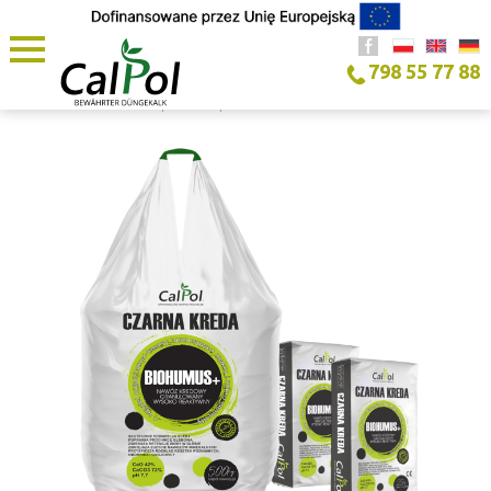
798 55 77 88
STARTSEITE
/
PRODUKT
/
SCHWARZE KREIDE BIOHUMUS+