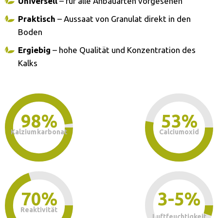
Universell
– für alle Anbauarten vorgesehen
Praktisch
– Aussaat von Granulat direkt in den
Boden
Ergiebig
– hohe Qualität und Konzentration des
Kalks
98%
53%
Kalziumkarbonat
Calciumoxid
70%
3-5%
Reaktivität
Luftfeuchtigkeit