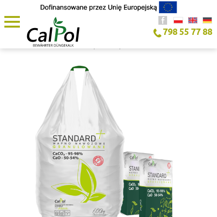
798 55 77 88
STARTSEITE
/
PRODUKT
/
STANDARD+